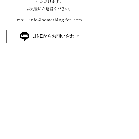
いただけます。
​お気軽にご連絡ください。
mail.
info@something-for.com
LINEからお問い合わせ
株式会社サムシングフォー
〒710-0046 岡山県倉敷市中央1丁目10-13 2F
​- Corporate site -
https://something-for.com/
The 華紋