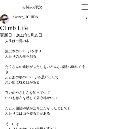
夫婦の理念
planner_UCHIDA
Climb Life
更新日：
2022年5月29日
人生は一冊の本
旅は本の1ページを作り
ふたりの人生を創る
たくさんの経験がふたりをいろんな場所へ連れて行
き
ふとあの頃の1ページを思い出して
思い出に耽る日がある
互いのやさしさを知っていて
いつも存在を感じて居心地がいい
たとえ困難や壁が立ちはだかったとしても
ふたりには山を登る力がある
そこには