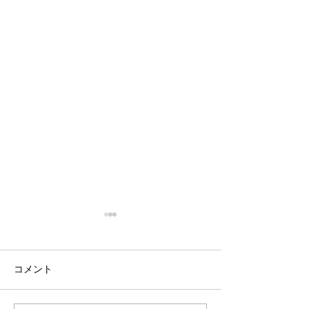
コメント
あしあと
わんダフル