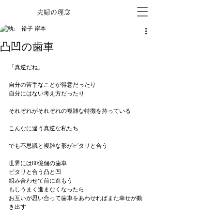
夫婦の理念
裕子 岸本
凸凹の歯車
「真逆だね」
自分の苦手なことが得意だったり
自分にはない考え方だったり
それぞれがそれぞれの複雑な特徴を持っている
こんなに違う真逆な私たち
でも不思議と複雑な形がピタリと合う
世界には80億個の歯車
ピタリと合う凸と凹
組み合わせて前に進もう
もしうまく進まなくなったら
お互いが思い合って歯車をあわせればまた幸せが動
き出す