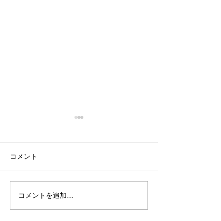
縁刻
コメント
give and thank yo
コメントを追加…