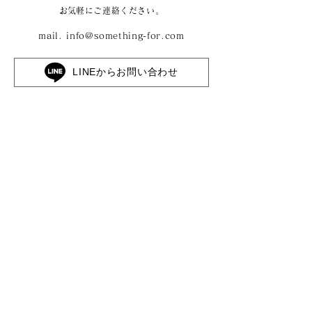
​お気軽にご連絡ください。
mail.
info@something-for.com
LINEからお問い合わせ
株式会社サムシングフォー
〒710-0046 岡山県倉敷市中央1丁目10-13 2F
​- Corporate site -
https://something-for.com/
The 華紋
倉敷美観地区の保存地区エリアに佇む築230年の邸