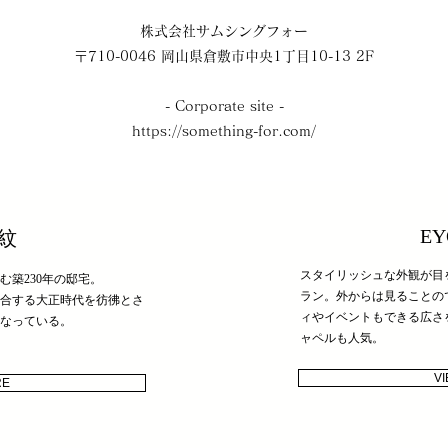
株式会社サムシングフォー
〒710-0046 岡山県倉敷市中央1丁目10-13 2F
​- Corporate site -
https://something-for.com/
EY
華紋
スタイリッシュな外観が目
む築230年の邸宅。
ラン。外からは見ることの
合する大正時代を彷彿とさ
ィやイベントもできる広さ
なっている。
ャペルも人気。
V
RE