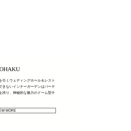
OHAKU
を引くウェディングホール＆レスト
できないインナーガーデンはパーテ
を誇り、神秘的な魅力のドーム型チ
IEW MORE