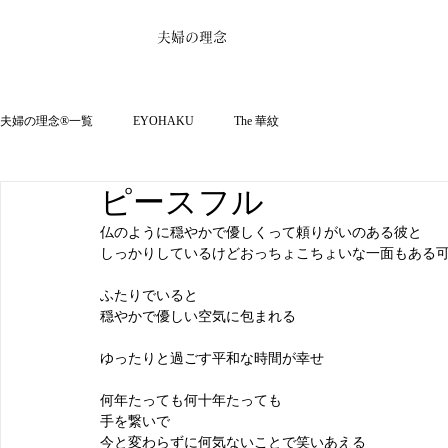
夫婦の理念
夫婦の理念®一覧
EYOHAKU
The 華紋
ピースフル
仏のように穏やかで優しくって頼りがいのある彼と
しっかりしているけどおっちょこちょいな一面もある
ふたりでいると
穏やかで優しい空気に包まれる
ゆったりと過ごす平和な時間が幸せ
何年たっても何十年たっても
手を繋いで
今と変わらずに何気ないことで笑いあえる